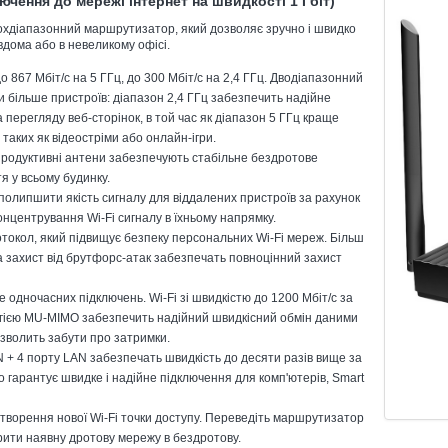
лючення до мережі інтернет на швидкості 1 Гбіт)
двохдіапазонний маршрутизатор, який дозволяє зручно і швидко
вдома або в невеликому офісі.
 867 Мбіт/с на 5 ГГц, до 300 Мбіт/с на 2,4 ГГц. Дводіапазонний
и більше пристроїв: діапазон 2,4 ГГц забезпечить надійне
перегляду веб-сторінок, в той час як діапазон 5 ГГц краще
таких як відеостріми або онлайн-ігри.
продуктивні антени забезпечують стабільне бездротове
я у всьому будинку.
полипшити якість сигналу для віддалених пристроїв за рахунок
онцентрування Wi-Fi сигналу в їхньому напрямку.
токол, який підвищує безпеку персональних Wi-Fi мереж. Більш
 захист від брутфорс-атак забезпечать повноцінний захист
е одночасних підключень. Wi-Fi зі швидкістю до 1200 Мбіт/с за
огією MU-MIMO забезпечить надійний швидкісний обмін даними
озволить забути про затримки.
 + 4 порту LAN забезпечать швидкість до десяти разів вище за
що гарантує швидке і надійне підключення для комп'ютерів, Smart
створення нової Wi-Fi точки доступу. Переведіть маршрутизатор
рити наявну дротову мережу в бездротову.