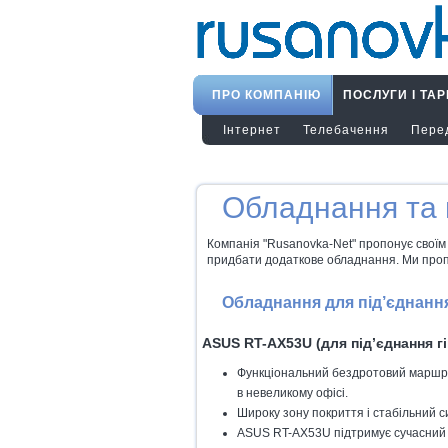
ПРО КОМПАНІЮ
ПОСЛУГИ І ТА
Інтернет
Телебачення
Пере
Обладнання та 
Компанія "Rusanovka-Net" пропонує своїм 
придбати додаткове обладнання. Ми пропон
Обладнання для під’єднання
ASUS RT-AX53U (для під’єднання гі
Функціональний бездротовий маршр
в невеликому офісі.
Широку зону покриття і стабільний с
ASUS RT-AX53U підтримує сучасний 