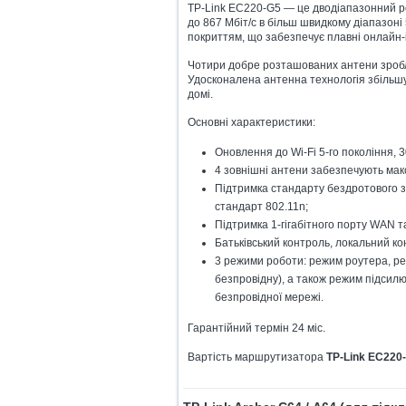
TP-Link EC220-G5 — це дводіапазонний 
до 867 Мбіт/с в більш швидкому діапазоні 
покриттям, що забезпечує плавні онлайн-
Чотири добре розташованих антени зробл
Удосконалена антенна технологія збільшу
домі.
Основні характеристики:
Оновлення до Wi-Fi 5-го покоління, 30
4 зовнішні антени забезпечують ма
Підтримка стандарту бездротового з
стандарт 802.11n;
Підтримка 1-гігабітного порту WAN т
Батьківський контроль, локальний ко
3 режими роботи: режим роутера, ре
безпровідну), а також режим підсил
безпровідної мережі.
Гарантійний термін 24 міс.
Вартість маршрутизатора
TP-Link EC220