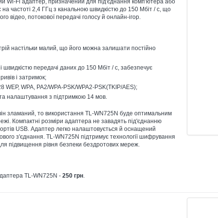
й Wi-Fi адаптер, призначений для під'єднання комп'ютера або
на частоті 2,4 ГГц з канальною швидкістю до 150 Мбіт / с, що
го відео, потокової передачі голосу й онлайн-ігор.
трій настільки малий, що його можна залишати постійно
зі швидкістю передачі даних до 150 Мбіт / с, забезпечує
ривів і затримок;
128 WEP, WPA, PA2/WPA-PSK/WPA2-PSK(TKIP/AES);
іта налаштування з підтримкою 14 мов.
 він зламаний, то використання TL-WN725N буде оптимальним
режі. Компактні розміри адаптера не завадять під'єднанню
портів USB. Адаптер легко налаштовується й оснащений
вого з'єднання. TL-WN725N підтримує технології шифрування
 для підвищення рівня безпеки бездротових мереж.
адаптера TL-WN725N -
250 грн
.