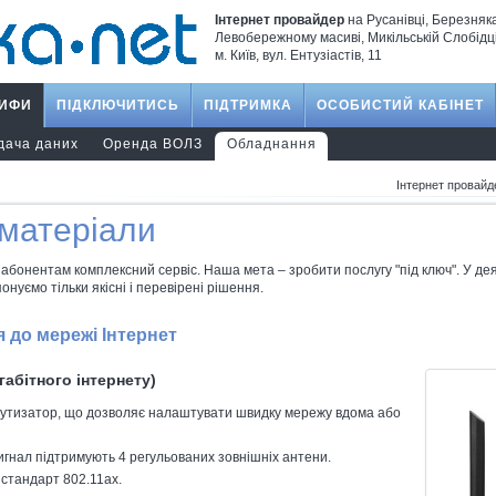
Інтернет провайдер
на Русанівці, Березняк
Левобережному масиві, Микільській Слобідці
м. Київ, вул. Ентузіастів, 11
РИФИ
ПІДКЛЮЧИТИСЬ
ПІДТРИМКА
ОСОБИСТИЙ КАБІНЕТ
дача даних
Оренда ВОЛЗ
Обладнання
Інтернет провайд
матеріали
абонентам комплексний сервіс. Наша мета – зробити послугу "під ключ". У де
уємо тільки якісні і перевірені рішення.
 до мережі Інтернет
габітного інтернету)
утизатор, що дозволяє налаштувати швидку мережу вдома або
игнал підтримують 4 регульованих зовнішніх антени.
стандарт 802.11ax.