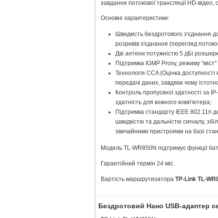
завдання потокової трансляції HD-відео, 
Основні характеристики:
Швидкість бездротового з'єднання д
розривів з'єднання (перегляд потоков
Дві антени потужністю 5 дБі розшир
Підтримка IGMP Proxy, режиму "міст" 
Технологія CCA (Оцінка доступності 
передачі даних, завдяки чому істотн
Контроль пропускної здатності за I
здатність для кожного комп'ютера;
Підтримка стандарту IEEE 802.11n д
швидкістю та дальністю сигналу, збіл
звичайними пристроями на базі стан
Модель TL-WR850N підтримує функції бать
Гарантійний термін 24 міс.
Вартість маршрутизатора
TP-Link TL-WR
Бездротовий Нано USB-адаптер се