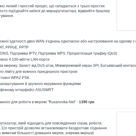
 легкий і простий процес, що складається з трьох простих
Просто під'єднайте кабелі до маршрутизатора, відкрийте браузер
тування.
кної здатності двох WAN-з'єднань одночасно або настроювання на одному з 
NAT, PPPoE, PPTP
DNS, Підтримка IPTV, Підтримка WPS, Пріоритезація трафіку (QoS)
чено 4 100-мбітні LAN-порти
ва мережу, Захист від DoS-атак, Міжмережевий екран SPI, Батьківський контро
го ліміту для кожного приєднаного пристрою
ротокол WPA2-PSK
налаштування й зручного керування функціями
рафічному інтерфейсі ASUSWRT
ного для роботи в мережі "Rusanovka-Net" -
1390 грн
.
утизатор, який підходить для повсякденних справ, роботи,
02.11n пристрій дозволяє встановлювати бездротове з'єднання
дає вимогам більшості домашніх мереж, зокрема вирішує