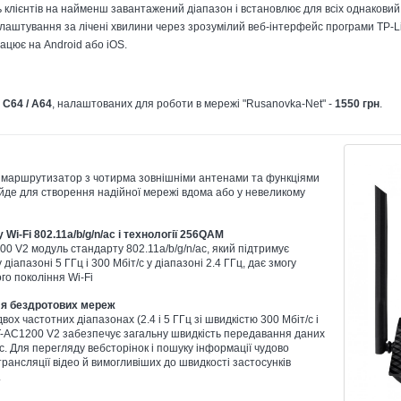
 клієнтів на найменш завантажений діапазон і встановлює для всіх однаковий
лаштування за лічені хвилини через зрозумілий веб-інтерфейс програми TP-L
ацює на Android або iOS.
 C64 / А64
, налаштованих для роботи в мережі "Rusanovka-Net" -
1550 грн
.
 маршрутизатор з чотирма зовнішніми антенами та функціями
дійде для створення надійної мережі вдома або у невеликому
i-Fi 802.11a/b/g/n/ac і технології 256QAM
 V2 модуль стандарту 802.11a/b/g/n/ac, який підтримує
іапазоні 5 ГГц і 300 Мбіт/с у діапазоні 2.4 ГГц, дає змогу
го покоління Wi-Fi
ля бездротових мереж
ох частотних діапазонах (2.4 і 5 ГГц зі швидкістю 300 Мбіт/с і
T-AC1200 V2 забезпечує загальну швидкість передавання даних
. Для перегляду вебсторінок і пошуку інформації чудово
 трансляції відео й вимогливіших до швидкості застосунків
.