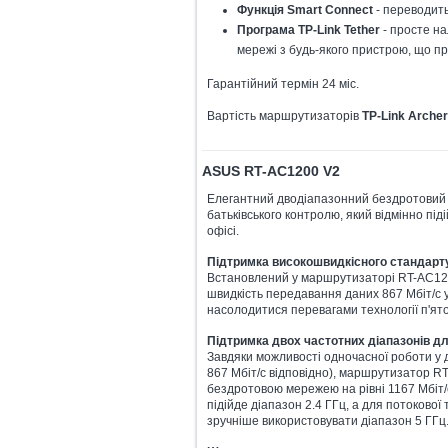
Функція Smart Connect
- переводить
Програма TP-Link Tether
- просте на
мережі з будь-якого пристрою, що пр
Гарантійний термін 24 міс.
Вартість маршрутизаторів
TP-Link Archer
ASUS RT-AC1200 V2
Елегантний дводіапазонний бездротовий
батьківського контролю, який відмінно пі
офісі.
Підтримка високошвидкісного стандарту W
Встановлений у маршрутизаторі RT-AC1200
швидкість передавання даних 867 Мбіт/с у д
насолодитися перевагами технології п'ято
Підтримка двох частотних діапазонів д
Завдяки можливості одночасної роботи у дв
867 Мбіт/с відповідно), маршрутизатор R
бездротовою мережею на рівні 1167 Мбіт/с
підійде діапазон 2.4 ГГц, а для потокової
зручніше використовувати діапазон 5 ГГц