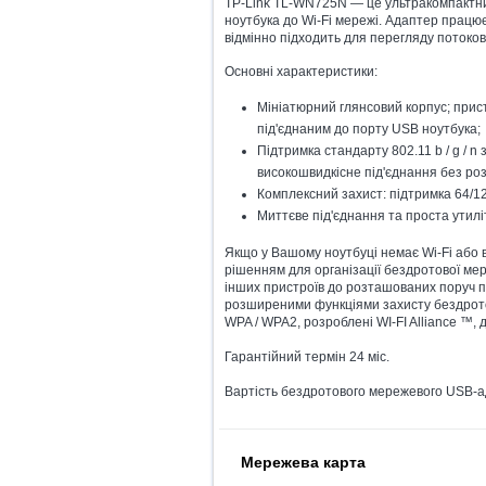
TP-Link TL-WN725N — це ультракомпактни
ноутбука до Wi-Fi мережі. Адаптер працює 
відмінно підходить для перегляду потоково
Основні характеристики:
Мініатюрний глянсовий корпус; прис
під'єднаним до порту USB ноутбука;
Підтримка стандарту 802.11 b / g / n 
високошвидкісне під'єднання без роз
Комплексний захист: підтримка 64/
Миттєве під'єднання та проста утил
Якщо у Вашому ноутбуці немає Wi-Fi або
рішенням для організації бездротової ме
інших пристроїв до розташованих поруч 
розширеними функціями захисту бездрото
WPA / WPA2, розроблені WI-FI Alliance ™,
Гарантійний термін 24 міс.
Вартість бездротового мережевого USB-
Мережева карта