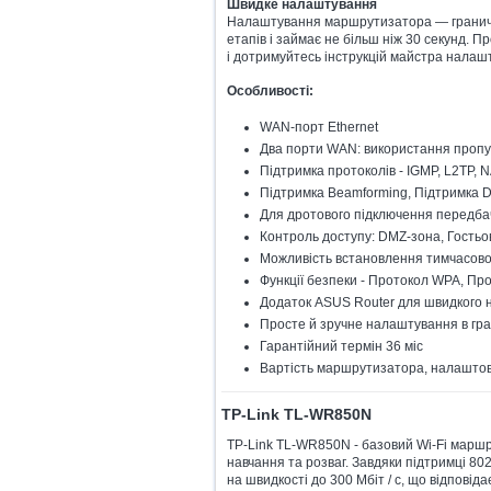
Швидке налаштування
Налаштування маршрутизатора — гранично
етапів і займає не більш ніж 30 секунд. 
і дотримуйтесь інструкцій майстра налаш
Особливості:
WAN-порт Ethernet
Два порти WAN: використання пропус
Підтримка протоколів - IGMP, L2TP, 
Підтримка Beamforming, Підтримка D
Для дротового підключення передба
Контроль доступу: DMZ-зона, Гостьо
Можливість встановлення тимчасово
Функції безпеки - Протокол WPA, П
Додаток ASUS Router для швидкого 
Просте й зручне налаштування в г
Гарантійний термін 36 міс
Вартість маршрутизатора, налаштова
TP-Link TL-WR850N
TP-Link TL-WR850N - базовий Wi-Fi маршр
навчання та розваг. Завдяки підтримці 8
на швидкості до 300 Мбіт / с, що відпові