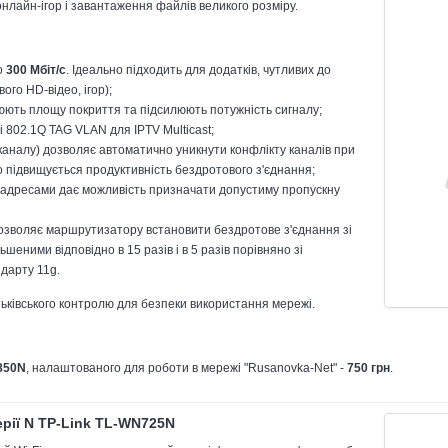
онлайн-ігор і завантаження файлів великого розміру.
о
300 Мбіт/с
. Ідеально підходить для додатків, чутливих до
ого HD-відео, ігор);
юють площу покриття та підсилюють потужність сигналу;
і 802.1Q TAG VLAN для IPTV Мulticast;
каналу) дозволяє автоматично уникнути конфлікту каналів при
о підвищується продуктивність бездротового з'єднання;
P-адресами дає можливість призначати допустиму пропускну
озволяє маршрутизатору встановити бездротове з'єднання зі
ьшеними відповідно в 15 разів і в 5 разів порівняно зі
дарту 11g.
ківського контролю для безпеки використання мережі.
850N
, налаштованого для роботи в мережі "Rusanovka-Net" -
750 грн
.
рії N TP-Link TL-WN725N