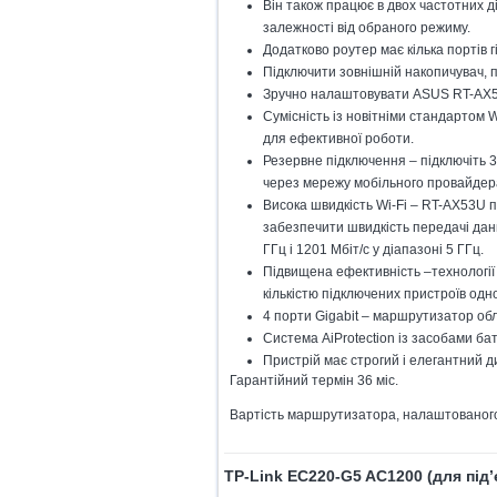
Він також працює в двох частотних д
залежності від обраного режиму.
Додатково роутер має кілька портів гі
Підключити зовнішній накопичувач, 
Зручно налаштовувати ASUS RT-AX5
Сумісність із новітніми стандартом 
для ефективної роботи.
Резервне підключення – підключіть 
через мережу мобільного провайдер
Висока швидкість Wi-Fi – RT-AX53U 
забезпечити швидкість передачі даних
ГГц і 1201 Мбіт/с у діапазоні 5 ГГц.
Підвищена ефективність –технологі
кількістю підключених пристроїв одн
4 порти Gigabit – маршрутизатор об
Система AiProtection із засобами б
Пристрій має строгий і елегантний д
Гарантійний термін 36 міс.
Вартість маршрутизатора, налаштованого
TP-Link EC220-G5 AC1200 (для під’