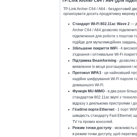
TP-Link Archer C64 / А64 (для підк
TP-Link Archer C64 / А64 - бездротовий 
організувати досить продуктивну мережу 
Стандарт Wi-Fi 802.11ac Wave 2
— до
Archer C64 / А64 дозволяє підключит
підключення для роботи з поштою та 
підійде для мультимедійних завдань, 
Збільшене покриття WiFi
- 4 високо
з'єднання і оптимальне Wi-Fi покритт
Підтримка Beamforming
- дозволяє 
виявлення їх місця розташування і к
Протокол WPA3
- це найновіший про
надійне шифрування Wi-Fi пароля та
домашнього Wi-Fi.
Функція MU-MIMO
- в два рази більш
стандартом 802.11ac вкупі з технол
відразу з декількома пристроями і д
Гігабітні порти Ethernet
- 1 порт WAN
швидкість стандарту Fast Ethernet, 
TV та ігрових консолей.
Режим точки доступу
- можливість 
в режим точки доступу, щоб перетво