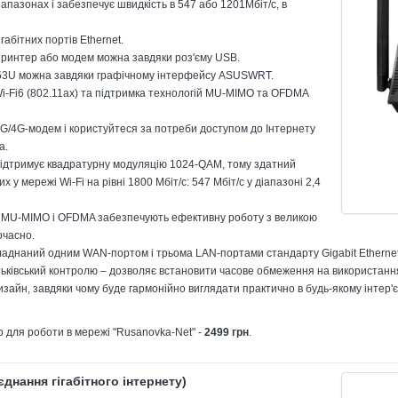
іапазонах і забезпечує швидкість в 547 або 1201Мбіт/с, в
габітних портів Ethernet.
принтер або модем можна завдяки роз'єму USB.
3U можна завдяки графічному інтерфейсу ASUSWRT.
Wi-Fi6 (802.11ax) та підтримка технологій MU-MIMO та OFDMA
3G/4G-модем і користуйтеся за потреби доступом до Інтернету
а.
підтримує квадратурну модуляцію 1024-QAM, тому здатний
 у мережі Wi-Fi на рівні 1800 Мбіт/с: 547 Мбіт/с у діапазоні 2,4
ї MU-MIMO і OFDMA забезпечують ефективну роботу з великою
очасно.
ладнаний одним WAN-портом і трьома LAN-портами стандарту Gigabit Ethernet
атьківський контролю – дозволяє встановити часове обмеження на використанн
изайн, завдяки чому буде гармонійно виглядати практично в будь-якому інтер'є
 для роботи в мережі "Rusanovka-Net" -
2499 грн
.
єднання гігабітного інтернету)