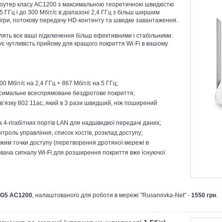
роутер класу AC1200 з максимальною теоретичною швидкістю
5 ГГц і до 300 Мбіт/с в діапазоні 2,4 ГГц з більш ширшим
ігри, потокову передачу HD-контенту та швидке завантаження.
ять все ваші підключення більш ефективними і стабільними.
є чутливість прийому для кращого покриття Wi-Fi в вашому
0 Мбіт/с на 2,4 ГГц + 867 Мбіт/с на 5 ГГц;
ксимальне всеспрямоване бездротове покриття;
в’язку 802.11ac, який в 3 рази швидший, ніж поширений
а 4-гігабітних портів LAN для надшвидкої передачі даних;
нтроль управління, список хостів, розклад доступу;
жим точки доступу (перетворення дротяної мережі в
ювача сигналу Wi-Fi для розширення покриття вже існуючої
-G5 AC1200
, налаштованого для роботи в мережі "Rusanovka-Net" -
1550 грн
.