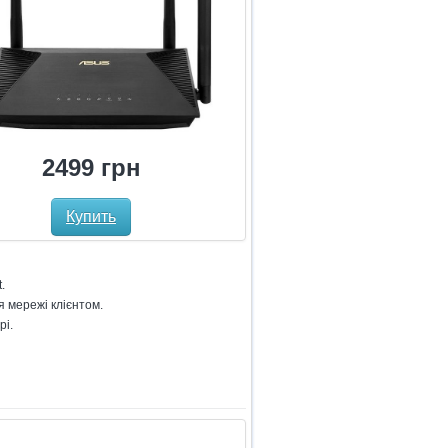
2499 грн
Купить
.
я мережі клієнтом.
рі.