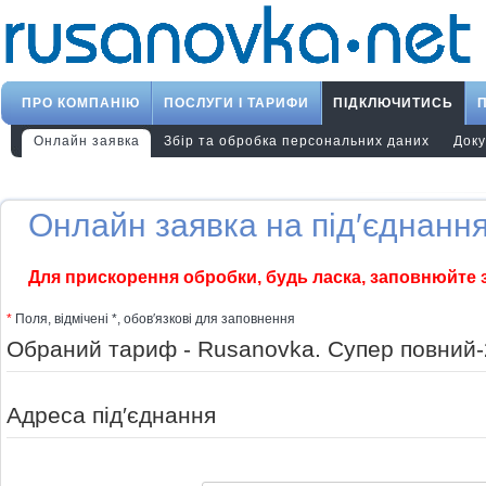
ПРО КОМПАНІЮ
ПОСЛУГИ І ТАРИФИ
ПІДКЛЮЧИТИСЬ
Онлайн заявка
Збір та обробка персональних даних
Док
Онлайн заявка на під′єднання
Для прискорення обробки, будь ласка, заповнюйте 
*
Поля, відмічені *, обов′язкові для заповнення
Обраний тариф - Rusanovka. Супер повний-2
Адреса під′єднання