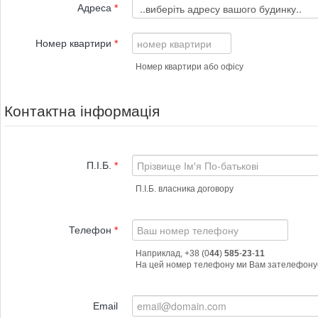
Адреса
*
Номер квартири
*
Номер квартири або офісу
Контактна інформація
П.І.Б.
*
П.І.Б. власника договору
Телефон
*
Наприклад, +38 (0
44
)
585
-
23
-
11
Email