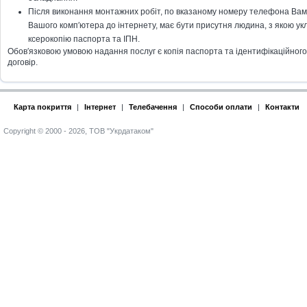
Після виконання монтажних робіт, по вказаному номеру телефона Вам 
Вашого комп′ютера до інтернету, має бути присутня людина, з якою укл
ксерокопію паспорта та ІПН.
Обов′язковою умовою надання послуг є копія паспорта та ідентифікаційного к
договір.
Карта покриття
|
Інтернет
|
Телебачення
|
Способи оплати
|
Контакти
Copyright © 2000 - 2026, ТОВ "Укрдатаком"