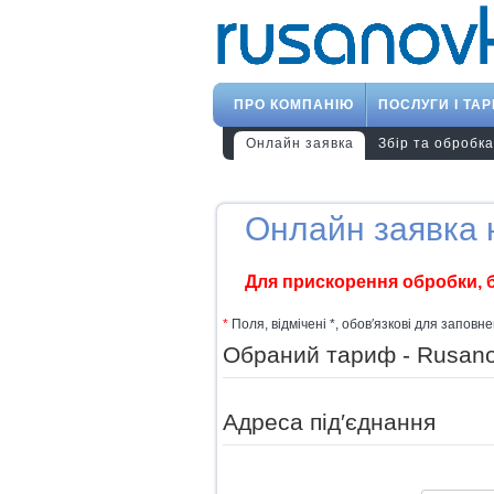
ПРО КОМПАНІЮ
ПОСЛУГИ І ТА
Онлайн заявка
Збір та обробк
Онлайн заявка н
Для прискорення обробки, 
*
Поля, відмічені *, обов′язкові для заповн
Обраний тариф - Rusano
Адреса під′єднання