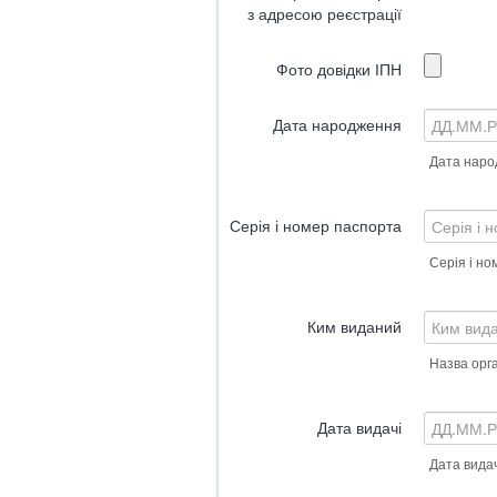
з адресою реєстрації
Фото довідки ІПН
Дата народження
Дата наро
Серія і номер паспорта
Серія і н
Ким виданий
Назва орга
Дата видачі
Дата вида