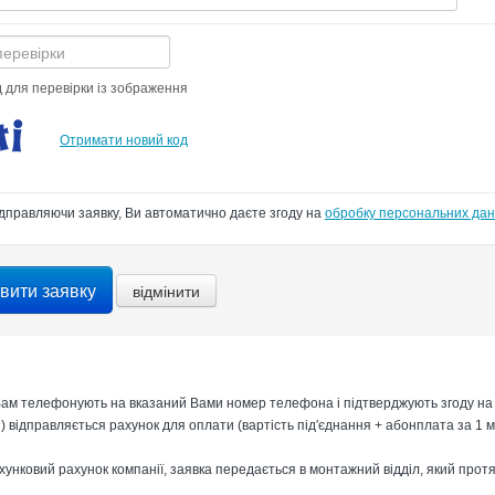
д для перевірки із зображення
Отримати новий код
дправляючи заявку, Ви автоматично даєте згоду на
обробку персональних да
ам телефонують на вказаний Вами номер телефона і підтверджують згоду на 
) відправляється рахунок для оплати (вартість під′єднання + абонплата за 1 м
нковий рахунок компанії, заявка передається в монтажний відділ, який протя