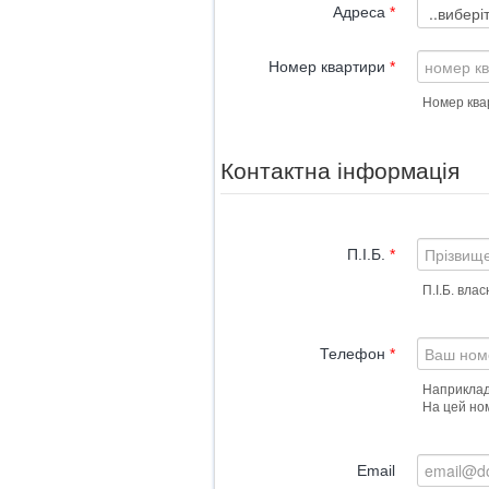
Адреса
*
Номер квартири
*
Номер ква
Контактна інформація
П.І.Б.
*
П.І.Б. вла
Телефон
*
Наприклад
Email