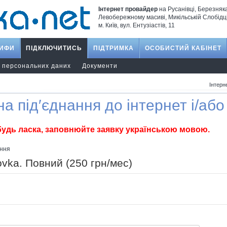
Інтернет провайдер
на Русанівці, Березняк
Левобережному масиві, Микільській Слобідці
м. Київ, вул. Ентузіастів, 11
РИФИ
ПІДКЛЮЧИТИСЬ
ПІДТРИМКА
ОСОБИСТИЙ КАБІНЕТ
а персональних даних
Документи
Інтерн
а під′єднання до інтернет і/аб
будь ласка, заповнюйте заявку українською мовою.
ення
vka. Повний (250 грн/мес)