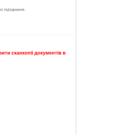
для відправки квитанції на оплату та інформування про процес під′єднання.
ити сканкопіі документів в