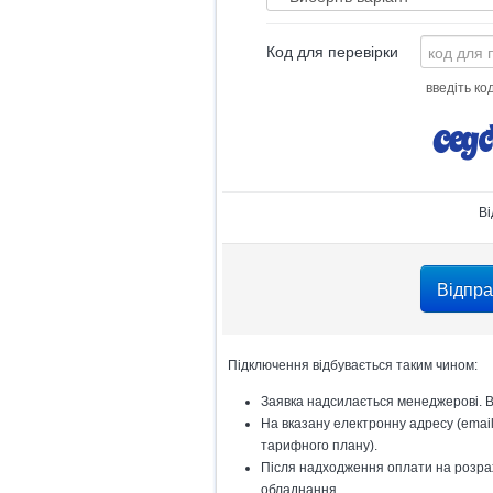
Код для перевірки
введіть ко
Ві
Підключення відбувається таким чином:
Заявка надсилається менеджерові. В
На вказану електронну адресу (email
тарифного плану).
Після надходження оплати на розраху
обладнання.