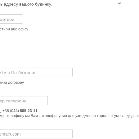
ртири або офісу
сника договору
, +38 (0
44
)
585
-
23
-
11
На цей номер телефону ми Вам зателефонуємо для узгодження термінів і умов під′