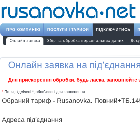
ПРО КОМПАНІЮ
ПОСЛУГИ І ТАРИФИ
ПІДКЛЮЧИТИСЬ
Онлайн заявка
Збір та обробка персональних даних
Док
Онлайн заявка на під′єднання
Для прискорення обробки, будь ласка, заповнюйте 
*
Поля, відмічені *, обов′язкові для заповнення
Адреса під′єднання