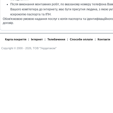
Після виконання монтажних робіт, по вказаному номеру телефона Вам 
Вашого комп′ютера до інтернету, має бути присутня людина, з якою укл
ксерокопію паспорта та ІПН.
Обов′язковою умовою надання послуг є копія паспорта та ідентифікаційного к
договір.
Карта покриття
|
Інтернет
|
Телебачення
|
Способи оплати
|
Контакти
Copyright © 2000 - 2026, ТОВ "Укрдатаком"