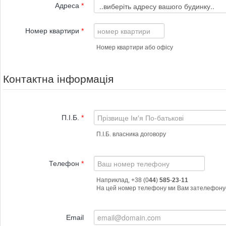
Адреса
*
Номер квартири
*
Номер квартири або офісу
Контактна інформація
П.І.Б.
*
П.І.Б. власника договору
Телефон
*
Наприклад, +38 (0
44
)
585
-
23
-
11
Email