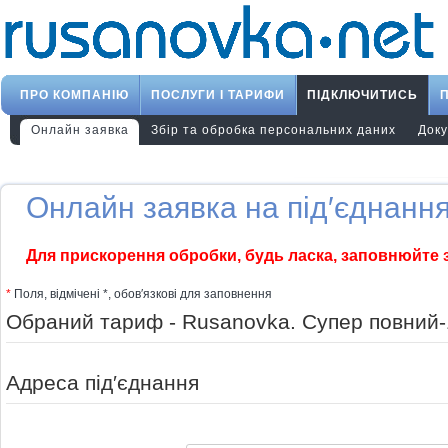
ПРО КОМПАНІЮ
ПОСЛУГИ І ТАРИФИ
ПІДКЛЮЧИТИСЬ
Онлайн заявка
Збір та обробка персональних даних
Док
Онлайн заявка на під′єднання
Для прискорення обробки, будь ласка, заповнюйте 
*
Поля, відмічені *, обов′язкові для заповнення
Обраний тариф - Rusanovka. Супер повний-
Адреса під′єднання