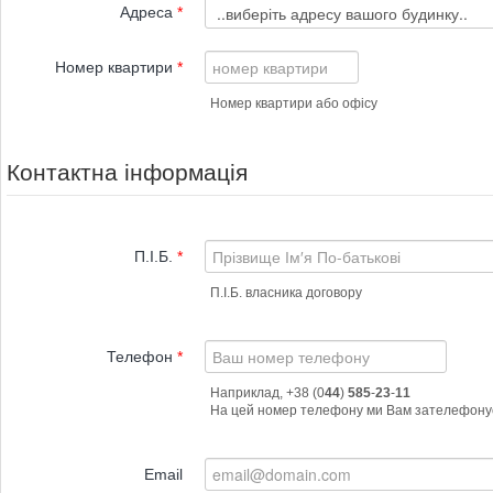
Адреса
*
Номер квартири
*
Номер квартири або офісу
Контактна інформація
П.І.Б.
*
П.І.Б. власника договору
Телефон
*
Наприклад, +38 (0
44
)
585
-
23
-
11
Email