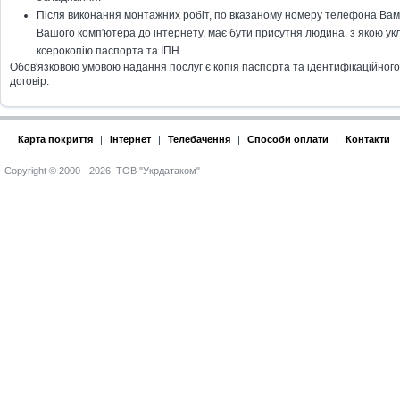
Після виконання монтажних робіт, по вказаному номеру телефона Вам 
Вашого комп′ютера до інтернету, має бути присутня людина, з якою укл
ксерокопію паспорта та ІПН.
Обов′язковою умовою надання послуг є копія паспорта та ідентифікаційного к
договір.
Карта покриття
|
Інтернет
|
Телебачення
|
Способи оплати
|
Контакти
Copyright © 2000 - 2026, ТОВ "Укрдатаком"